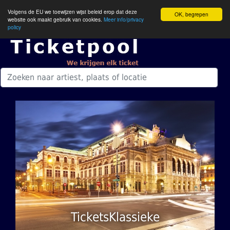
Volgens de EU we toewijzen wijst beleid erop dat deze
OK, begrepen
website ook maakt gebruik van cookies.
Meer info/privacy
policy
TicketsKlassieke