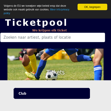
Volgens de EU we toewijzen wijst beleid erop dat deze
OK, begrepen
website ook maakt gebruik van cookies.
Meer info/privacy
policy
Tickets
Club